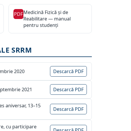
Medicină Fizică și de
PDF
Reabilitare — manual
pentru studenți
ALE SRRM
ombrie 2020
Descarcă PDF
septembrie 2021
Descarcă PDF
es aniversar, 13–15
Descarcă PDF
re, cu participare
Descarcă PDF