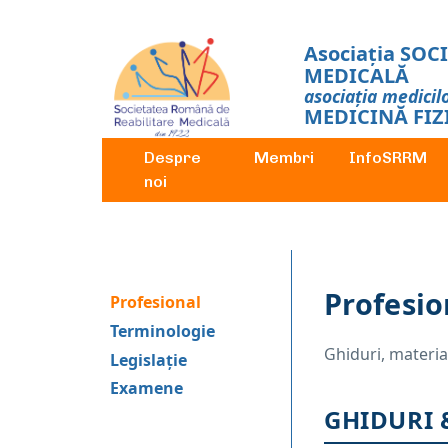
Asociația SO
MEDICALĂ
asociația medicil
MEDICINĂ FIZI
Despre
Membri
InfoSRRM
noi
Profesio
Profesional
Terminologie
Ghiduri, materia
Legislație
Examene
GHIDURI 