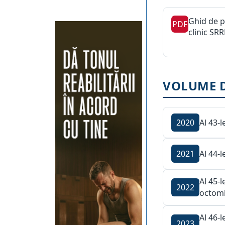
Ghid de p
PDF
clinic SR
VOLUME D
Al 43-
2020
Al 44-
2021
Al 45-
2022
octomb
Al 46-
2023