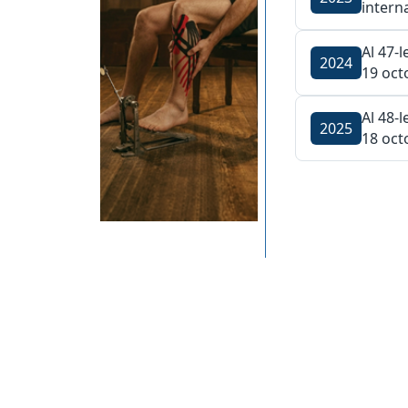
intern
Al 47-
2024
19 oct
Al 48-
2025
18 oct