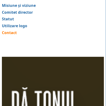
Misiune și viziune
Comitet director
Statut
Utilizare logo
Contact