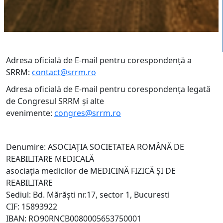
Adresa oficială de E-mail pentru corespondență a
SRRM:
contact@srrm.ro
Adresa oficială
de E-mail
pentru corespondența legată
de Congresul SRRM și alte
evenimente:
congres@srrm.ro
Denumire: ASOCIAȚIA SOCIETATEA ROMÂNĂ DE
REABILITARE MEDICALĂ
asociația medicilor de MEDICINĂ FIZICĂ ȘI DE
REABILITARE
Sediul: Bd. Mărăști nr.17, sector 1, Bucuresti
CIF: 15893922
IBAN: RO90RNCB0080005653750001